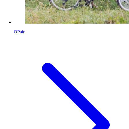
OPair