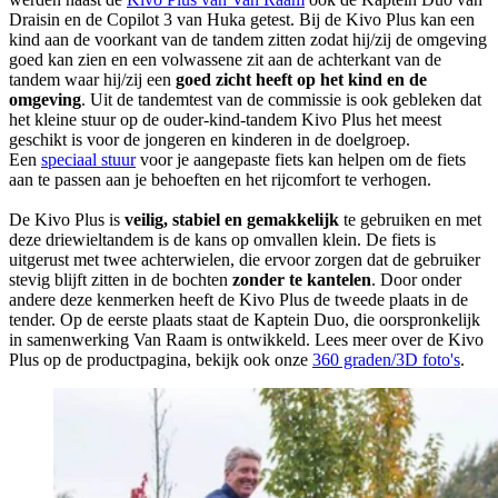
Draisin en de Copilot 3 van Huka getest. Bij de Kivo Plus kan een
kind aan de voorkant van de tandem zitten zodat hij/zij de omgeving
goed kan zien en een volwassene zit aan de achterkant van de
tandem waar hij/zij een
goed zicht heeft op het kind en de
omgeving
. Uit de tandemtest van de commissie is ook gebleken dat
het kleine stuur op de ouder-kind-tandem Kivo Plus het meest
geschikt is voor de jongeren en kinderen in de doelgroep.
Een
speciaal stuur
voor je aangepaste fiets kan helpen om de fiets
aan te passen aan je behoeften en het rijcomfort te verhogen.
De Kivo Plus is
veilig, stabiel en gemakkelijk
te gebruiken en met
deze driewieltandem is de kans op omvallen klein. De fiets is
uitgerust met twee achterwielen, die ervoor zorgen dat de gebruiker
stevig blijft zitten in de bochten
zonder te kantelen
. Door onder
andere deze kenmerken heeft de Kivo Plus de tweede plaats in de
tender. Op de eerste plaats staat de Kaptein Duo, die oorspronkelijk
in samenwerking Van Raam is ontwikkeld. Lees meer over de Kivo
Plus op de productpagina, bekijk ook onze
360 graden/3D foto's
.