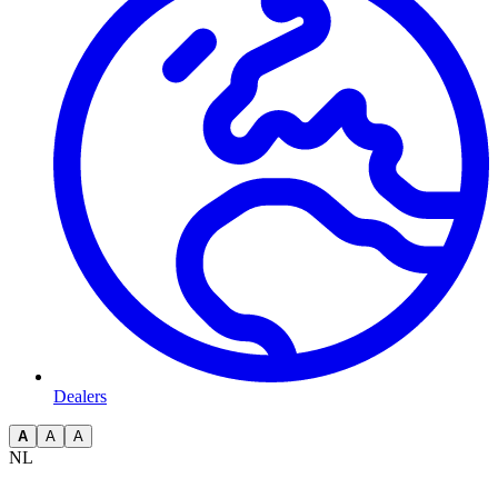
Dealers
A
A
A
NL