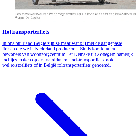
Roltransporterfiets
In ons buurland België zijn ze maar wat blij met de aangepaste
fietsen die we in Nederland produceren. Sinds kort kunnen
bewoners van woonzorgcentrum Ter Deinske uit Zottegem namelijk
tochtjes maken op de VeloPlus rolstoel-transportfiets, ook
wel rolstoelfiets of in België roltransporterfiets genoemd.