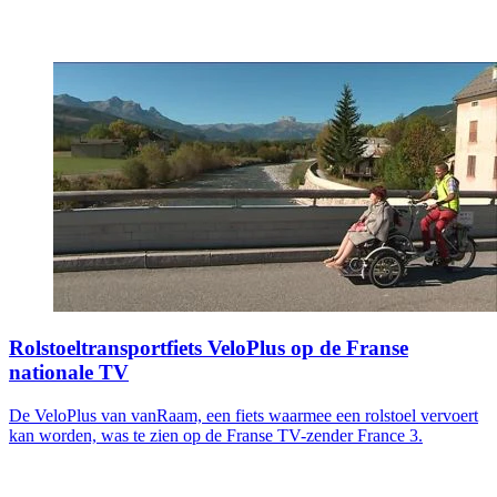
Rolstoeltransportfiets VeloPlus op de Franse
nationale TV
De VeloPlus van vanRaam, een fiets waarmee een rolstoel vervoert
kan worden, was te zien op de Franse TV-zender France 3.