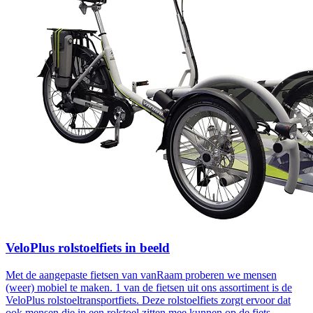
VeloPlus rolstoelfiets in beeld
Met de aangepaste fietsen van vanRaam proberen we mensen
(weer) mobiel te maken. 1 van de fietsen uit ons assortiment is de
VeloPlus rolstoeltransportfiets. Deze rolstoelfiets zorgt ervoor dat
ook mensen die in een rolstoel zitten mee kunnen op de fiets.