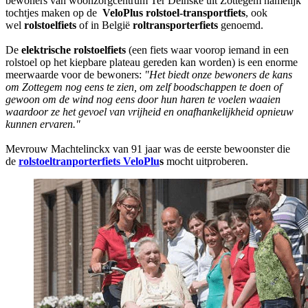
bewoners van woonzorgcentrum Ter Deinske uit Zottegem namelijk
tochtjes maken op de
VeloPlus rolstoel-transportfiets
, ook
wel
rolstoelfiets
of in België
roltransporterfiets
genoemd.
De
elektrische rolstoelfiets
(een fiets waar voorop iemand in een
rolstoel op het kiepbare plateau gereden kan worden) is een enorme
meerwaarde voor de bewoners:
"Het biedt onze bewoners de kans
om Zottegem nog eens te zien, om zelf boodschappen te doen of
gewoon om de wind nog eens door hun haren te voelen waaien
waardoor ze het gevoel van vrijheid en onafhankelijkheid opnieuw
kunnen ervaren."
Mevrouw Machtelinckx van 91 jaar was de eerste bewoonster die
de
rolstoeltranporterfiets VeloPlu
s
mocht uitproberen.