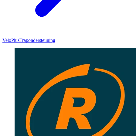
VeloPlus
Trapondersteuning