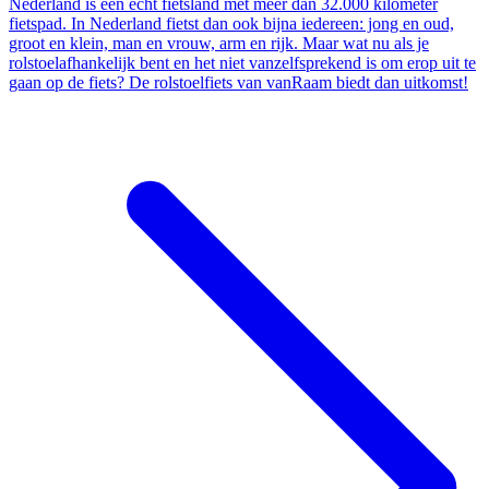
Nederland is een echt fietsland met meer dan 32.000 kilometer
fietspad. In Nederland fietst dan ook bijna iedereen: jong en oud,
groot en klein, man en vrouw, arm en rijk. Maar wat nu als je
rolstoelafhankelijk bent en het niet vanzelfsprekend is om erop uit te
gaan op de fiets? De rolstoelfiets van vanRaam biedt dan uitkomst!