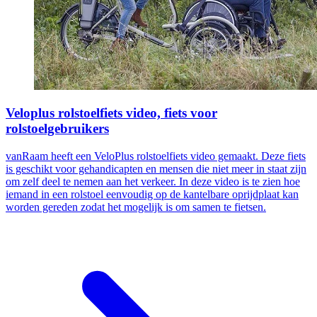
Veloplus rolstoelfiets video, fiets voor
rolstoelgebruikers
vanRaam heeft een VeloPlus rolstoelfiets video gemaakt. Deze fiets
is geschikt voor gehandicapten en mensen die niet meer in staat zijn
om zelf deel te nemen aan het verkeer. In deze video is te zien hoe
iemand in een rolstoel eenvoudig op de kantelbare oprijdplaat kan
worden gereden zodat het mogelijk is om samen te fietsen.