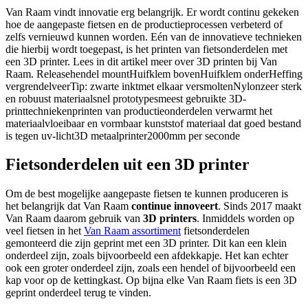
Van Raam vindt innovatie erg belangrijk. Er wordt continu gekeken
hoe de aangepaste fietsen en de productieprocessen verbeterd of
zelfs vernieuwd kunnen worden. Eén van de innovatieve technieken
die hierbij wordt toegepast, is het printen van fietsonderdelen met
een 3D printer. Lees in dit artikel meer over 3D printen bij Van
Raam. Releasehendel mountHuifklem bovenHuifklem onderHeffing
vergrendelveerTip: zwarte inktmet elkaar versmoltenNylonzeer sterk
en robuust materiaalsnel prototypesmeest gebruikte 3D-
printtechniekenprinten van productieonderdelen verwarmt het
materiaalvloeibaar en vormbaar kunststof materiaal dat goed bestand
is tegen uv-licht3D metaalprinter2000mm per seconde
Fietsonderdelen uit een 3D printer
Om de best mogelijke aangepaste fietsen te kunnen produceren is
het belangrijk dat Van Raam
continue innoveert
. Sinds 2017 maakt
Van Raam daarom gebruik van
3D printers
. Inmiddels worden op
veel fietsen in het
Van Raam assortiment
fietsonderdelen
gemonteerd die zijn geprint met een 3D printer. Dit kan een klein
onderdeel zijn, zoals bijvoorbeeld een afdekkapje. Het kan echter
ook een groter onderdeel zijn, zoals een hendel of bijvoorbeeld een
kap voor op de kettingkast. Op bijna elke Van Raam fiets is een 3D
geprint onderdeel terug te vinden.