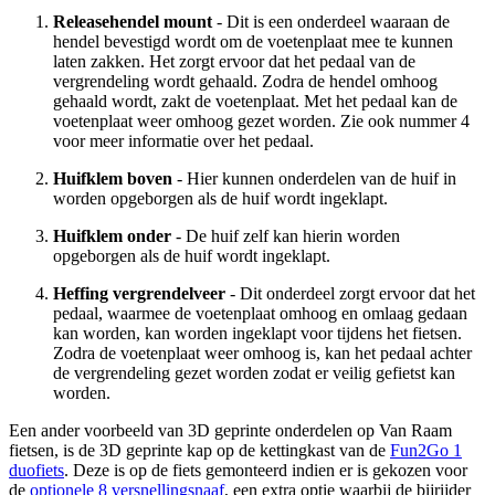
Releasehendel mount
- Dit is een onderdeel waaraan de
hendel bevestigd wordt om de voetenplaat mee te kunnen
laten zakken. Het zorgt ervoor dat het pedaal van de
vergrendeling wordt gehaald. Zodra de hendel omhoog
gehaald wordt, zakt de voetenplaat. Met het pedaal kan de
voetenplaat weer omhoog gezet worden. Zie ook nummer 4
voor meer informatie over het pedaal.
Huifklem boven
- Hier kunnen onderdelen van de huif in
worden opgeborgen als de huif wordt ingeklapt.
Huifklem onder
- De huif zelf kan hierin worden
opgeborgen als de huif wordt ingeklapt.
Heffing vergrendelveer
- Dit onderdeel zorgt ervoor dat het
pedaal, waarmee de voetenplaat omhoog en omlaag gedaan
kan worden, kan worden ingeklapt voor tijdens het fietsen.
Zodra de voetenplaat weer omhoog is, kan het pedaal achter
de vergrendeling gezet worden zodat er veilig gefietst kan
worden.
Een ander voorbeeld van 3D geprinte onderdelen op Van Raam
fietsen, is de 3D geprinte kap op de kettingkast van de
Fun2Go 1
duofiets
. Deze is op de fiets gemonteerd indien er is gekozen voor
de
optionele 8 versnellingsnaaf
, een extra optie waarbij de bijrijder