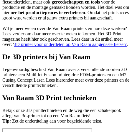
fietsonderdelen, maar ook
gereedschappen en tools
voor de
productie en de montage gemaakt konden worden. Het doel was om
hiermee
het productieproces te verbeteren
. Omdat het printsucces
groot was, werden er al gauw extra printers bij aangeschaft.
Wil je meer weten over de Van Raam printers en hoe deze werken?
Lees verder om daar meer over te weten te komen. Het 3D Print
magazine heeft hier ook geschreven. Lees daar in dit artikel meer
over: '
3D printer voor onderdelen op Van Raam aangepaste fietsen'
.
De 3D printers bij Van Raam
Tegenwoordig beschikt Van Raam over 3 verschillende soorten 3D
printers: een Multi Jet Fusion printer, drie FDM-printers en een M2
Cusing Concept Laser. Lees hieronder meer over deze printers en de
verschillende printtechnieken.
Van Raam 3D Print technieken
Bekijk onze 3D-printtechnieken en de weg die een schakelpook
aflegt van 3d-printer tot op een Van Raam fiets!
Tip:
Zet de ondertiteling aan voor begeleidende tekst.