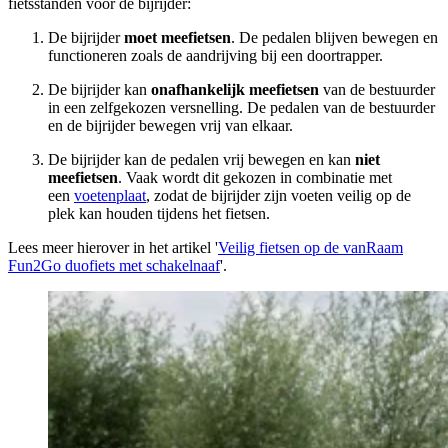
fietsstanden voor de bijrijder:
De bijrijder
moet meefietsen
. De pedalen blijven bewegen en
functioneren zoals de aandrijving bij een doortrapper.
De bijrijder kan
onafhankelijk meefietsen
van de bestuurder
in een zelfgekozen versnelling. De pedalen van de bestuurder
en de bijrijder bewegen vrij van elkaar.
De bijrijder kan de pedalen vrij bewegen en kan
niet
meefietsen
. Vaak wordt dit gekozen in combinatie met
een
voetenplaat
, zodat de bijrijder zijn voeten veilig op de
plek kan houden tijdens het fietsen.
Lees meer hierover in het artikel '
Veilig fietsen op de vanRaam
Fun2Go duofiets met schakelnaaf
'.