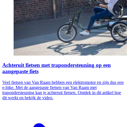
Achteruit fietsen met trapondersteuning op een
aangepaste fiets
Veel fietsen van Van Raam hebben een elektromotor en zijn dus een
e-bike. Met de aangepaste fietsen van Van Raam met
trapondersteuning kan je achteruit fietsen. Ontdek in dit artikel hoe
dit werkt en bekijk de video.