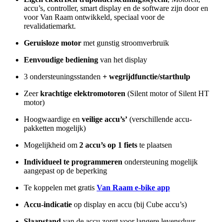
accu’s, controller, smart display en de software zijn door en
voor Van Raam ontwikkeld, speciaal voor de
revalidatiemarkt.
Geruisloze motor
met gunstig stroomverbruik
Eenvoudige bediening
van het display
3 ondersteuningsstanden
+ wegrijdfunctie/starthulp
Zeer
krachtige elektromotoren
(Silent motor of Silent HT
motor)
Hoogwaardige en
veilige accu’s’
(verschillende accu-
pakketten mogelijk)
Mogelijkheid om
2 accu’s op 1 fiets
te plaatsen
Individueel te programmeren
ondersteuning mogelijk
aangepast op de beperking
Te koppelen met gratis
Van Raam e-bike app
Accu-indicatie
op display en accu (bij Cube accu’s)
Slaapstand
van de accu zorgt voor langere levensduur