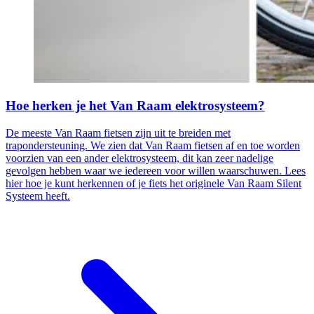
Hoe herken je het Van Raam elektrosysteem?
De meeste Van Raam fietsen zijn uit te breiden met
trapondersteuning. We zien dat Van Raam fietsen af en toe worden
voorzien van een ander elektrosysteem, dit kan zeer nadelige
gevolgen hebben waar we iedereen voor willen waarschuwen. Lees
hier hoe je kunt herkennen of je fiets het originele Van Raam Silent
Systeem heeft.