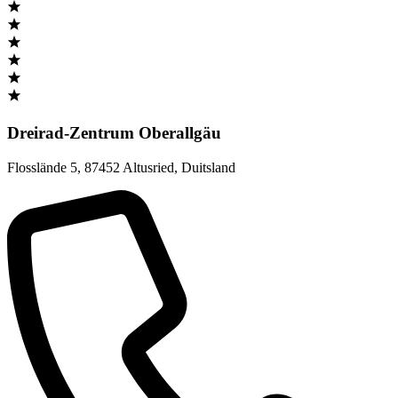
Dreirad-Zentrum Oberallgäu
Flosslände 5
,
87452 Altusried
,
Duitsland