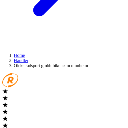
Home
Handler
Oleks radsport gmbh bike team raunheim