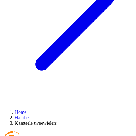
Home
Handler
Kassteele tweewielers