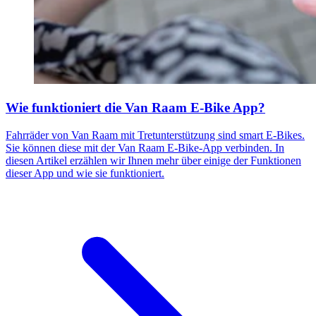
Wie funktioniert die Van Raam E-Bike App?
Fahrräder von Van Raam mit Tretunterstützung sind smart E-Bikes.
Sie können diese mit der Van Raam E-Bike-App verbinden. In
diesen Artikel erzählen wir Ihnen mehr über einige der Funktionen
dieser App und wie sie funktioniert.