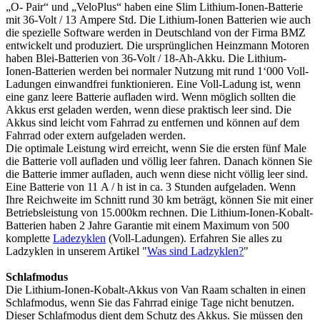
„O- Pair“ und „VeloPlus“ haben eine Slim Lithium-Ionen-Batterie
mit 36-Volt / 13 Ampere Std. Die Lithium-Ionen Batterien wie auch
die spezielle Software werden in Deutschland von der Firma BMZ
entwickelt und produziert. Die ursprünglichen Heinzmann Motoren
haben Blei-Batterien von 36-Volt / 18-Ah-Akku. Die Lithium-
Ionen-Batterien werden bei normaler Nutzung mit rund 1‘000 Voll-
Ladungen einwandfrei funktionieren. Eine Voll-Ladung ist, wenn
eine ganz leere Batterie aufladen wird. Wenn möglich sollten die
Akkus erst geladen werden, wenn diese praktisch leer sind. Die
Akkus sind leicht vom Fahrrad zu entfernen und können auf dem
Fahrrad oder extern aufgeladen werden.
Die optimale Leistung wird erreicht, wenn Sie die ersten fünf Male
die Batterie voll aufladen und völlig leer fahren. Danach können Sie
die Batterie immer aufladen, auch wenn diese nicht völlig leer sind.
Eine Batterie von 11 A / h ist in ca. 3 Stunden aufgeladen. Wenn
Ihre Reichweite im Schnitt rund 30 km beträgt, können Sie mit einer
Betriebsleistung von 15.000km rechnen. Die Lithium-Ionen-Kobalt-
Batterien haben 2 Jahre Garantie mit einem Maximum von 500
komplette
Ladezyklen
(Voll-Ladungen). Erfahren Sie alles zu
Ladzyklen in unserem Artikel "
Was sind Ladzyklen?
"
Schlafmodus
Die Lithium-Ionen-Kobalt-Akkus von Van Raam schalten in einen
Schlafmodus, wenn Sie das Fahrrad einige Tage nicht benutzen.
Dieser Schlafmodus dient dem Schutz des Akkus. Sie müssen den