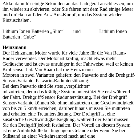
Akku dann für einige Sekunden an das Ladegerät anschliessen, um
ihn wieder zu aktivieren, oder Sie fahren mit dem Rad einige Meter
und drücken auf den An-/ Aus-Knopf, um das System wieder
Einzuschalten.
Lithium Ionen Batterien „Slim“ und Lithium Ionen
Batterien „Cube“
Heinzmann
Der Heinzmann Motor wurde für viele Jahre für die Van Raam-
Räder verwendet. Der Motor ist kräftig, macht etwas mehr
Geräusche und ist etwas unruhiger in der Fahrweise, weil er keinen
Kraftsensor hat. Van Raam hat die Heinzmann
Motoren in zwei Varianten geliefert: den Pasvario und die Drehgriff-
Sensor-Variante. Pasvario-Radunterstützung:
Bei dem Pasvario sind Sie stets „verpflichtet“
mitzutreten, denn das kräftige System unterstützt Sie erst während
der Fahrt. Drehgriff/Sensor-Radunterstützung. Bei der Drehgriff-
Sensor-Variante können Sie ohne mitzutreten eine Geschwindigkeit
von bis zu 5 km/h erreichen, darüber hinaus müssen Sie mitttreten
und erhalten eine Tretunterstützung. Der Drehgriff ist eine
zusätzliche Geschwindigkeitsreglung, während der Fahrt müssen
Sie den Drehgriff jedoch festhalten. Der Vorteil an diesem System
ist eine Anfahrtshilfe bei hügeligem Gelände oder wenn Sie bei
Stillstand an einer Verkehrsampel rasch auf eine