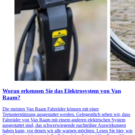
Woran erkennen Sie das Elektrosystem von Van
Raam?
Die meisten Van Raam Fahrräder können mit einer
Tretunterstützung ausgestattet werden. Gelegentlich sehen wir, dass
Fahrräder von Van Raam mit einem anderen elektrischen System
ausgestattet sind, das schwerwiegende nachteilige Auswirkungen
haben kann, vor denen wir alle warnen möchten. Lesen Sie hier, wie