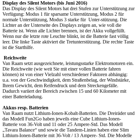
Display des Silent Motors (bis Juni 2016)
Das Display des Silent Motors hat drei Stufen zur Unterstützung zur
Verfügung: Modus 1 für sparsame Unterstützung, Modus 2 für
normale Unterstützung, Modus 3 starke für Unter-stützung. Die
Lichter an der Unterseite des Displays zeigen an, wie voll die
Batterie ist. Wenn alle Lichter brennen, ist der Akku vollgefüllt.
Wenn nur die letzte rote Leuchte blinkt, ist die Batterie fast völlig
leer. Die linke Taste aktiviert die Tretunterstützung. Die rechte Taste
ist die Starthilfe.
Reichweite
Van Raam setzt ausgezeichnete, leistungsstarke Elektromotoren ein.
Die Reichweite (wie weit Sie mit einer vollen Batterie fahren
können) ist von einer Vielzahl verschiedener Faktoren abhängig:
u.a. von der Geschwindigkeit, dem Straßenbelag, der Windstärke,
Ihrem Gewicht, dem Reifendruck und dem Streckengefälle.
Dadurch variiert der Bereich zwischen 15 und 60 Kilometer mit
einer Batterieladung.
Akkus resp. Batterien
Van Raam nutzt Lithium-Ionen-Kobalt-Batterien. Die Dreiräder und
das Modell Fun2Go haben jeweils eine Cube Lithium-Ionen-
Batterie von 36-Volt und 11 oder 25 Ampere-Std. Das Modell
„Tavara Balance“ und sowie die Tandem-Linien haben eine Slim
Lithium-Ionen-Batterie mit 36-Volt / 13 Ampere- Std. Die Modelle