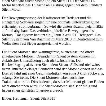
einen Standard Silent Motor und ein Silent HT. Der Silent HT-
Motor hat etwa das 1,5 fache an Leistung gegenüber dem Standard
Silent Motor.
Der Bewegungssensor, der Kraftsensor im Tretlager und die
einzigartige Software sorgen für eine optimale Unterstützung und
effizienten Stromverbrauch. So wird die Unterstützung gleichmäßig
auf und abgebaut. Das verhindert plötzliche Bewegungen des
Motors. Das System benutzt ein „Thun X-cell RT Tretlager“. Das
Silent System von Van Raam ist im März 2013 in Deutschland zum
Weltweiten Test Sieger ausgezeichnet worden.
Die Silent Motoren sind wartungsfreie, bürstenlose und direkt
angetriebene Motoren. Dreiräder mit Silent System können mit
elektrischer Unterstützung auch rückwärtsfahren. Den
Rückwärtsgang aktivieren Sie, indem Sie aus Stillstand rückwärts
treten. Innerhalb einiger Sekunden wird der Motor aktiviert und das
Dreirad fährt mit einer Geschwindigkeit von etwa 3 km/h rückwärts,
solange Sie treten. Die Silent Motoren haben auch eine
Traktionskontrolle. Dies bedeutet, dass der Motor auf glattem Boden
nicht durchdrehen wird. Die Silent-Motoren sind sehr ruhig und
haben einen günstigen Energieverbrauch.
Bilder: Heinzman, Silent, Silent HT