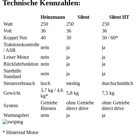
Technische Kennzahlen:
Heinzmann
Silent
Silent HT
Watt
250
250
250
Volt
36
36
36
Koppel Nm
40
30
50 / 60*
Traktionskontrolle
nein
ja
ja
/ ASR
Leiser Motor
nein
ja
ja
Rückfahrfunktion
nein
ja
ja
Starthilfe
nein
ja
ja
Standard
Stromverbrauch
hoch
niedrig
durchschnittlich
3,7 kg / 4,6
Gewicht
5,8 kg
7,5 kg
kg*
Getriebe
ohne Getriebe
ohne Getriebe
System
Bürsten
direct drive
direct drive
Wartungsfrei
nein
ja
ja
* Hinterrad Motor