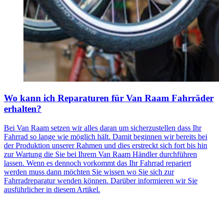
Wo kann ich Reparaturen für Van Raam Fahrräder
erhalten?
Bei Van Raam setzen wir alles daran um sicherzustellen dass Ihr
Fahrrad so lange wie möglich hält. Damit beginnen wir bereits bei
der Produktion unserer Rahmen und dies erstreckt sich fort bis hin
zur Wartung die Sie bei Ihrem Van Raam Händler durchführen
lassen. Wenn es dennoch vorkommt das Ihr Fahrrad repariert
werden muss dann möchten Sie wissen wo Sie sich zur
Fahrradreparatur wenden können. Darüber informieren wir Sie
ausführlicher in diesem Artikel.