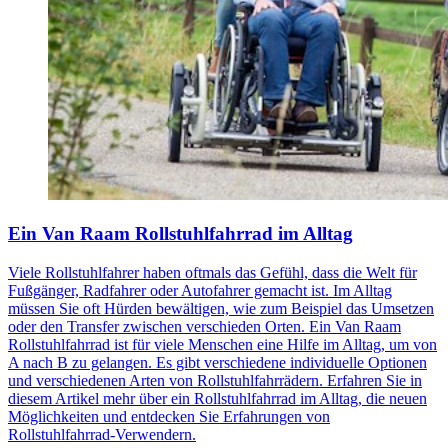
Ein Van Raam Rollstuhlfahrrad im Alltag
Viele Rollstuhlfahrer haben oftmals das Gefühl, dass die Welt für
Fußgänger, Radfahrer oder Autofahrer gemacht ist. Im Alltag
müssen Sie oft Hürden bewältigen, wie zum Beispiel das Umsetzen
oder den Transfer zwischen verschieden Orten. Ein Van Raam
Rollstuhlfahrrad ist für viele Menschen eine Hilfe im Alltag, um von
A nach B zu gelangen. Es gibt verschiedene individuelle Optionen
und verschiedenen Arten von Rollstuhlfahrrädern. Erfahren Sie in
diesem Artikel mehr über ein Rollstuhlfahrrad im Alltag, die neuen
Möglichkeiten und entdecken Sie Erfahrungen von
Rollstuhlfahrrad-Verwendern.