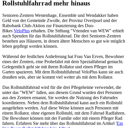
Rollstuhlfahrrad mehr hinaus
Senioren-Zentren Westenhage, Ensemble und Wendakker haben
Geld von der Gemeinde Zwolle, der Provinz Overijssel und der
Rabobank Club-Aktion zur Finanzierung des Duo-
Bikes
VeloPlus
erhalten. Die Stiftung "Vrienden van WEW" erhielt
auch Spenden für das Rollstuhlfahrrad. Die drei Senioren-Zentren
bestehen aus Häusern, in denen ältere Menschen so gut wie möglich
leben gepflegt werden können.
Während der festlichen Anlieferung hat Frau Van Erven, Bewohner
eines der Zentren, eine Probefahrt mit dem Spezialfahrrad gemacht.
Gelegentlich geht sie mit ihrem Rollator und einen Pfleger im
Garten spazieren. Mit dem Rollstuhlfahrrad VeloPlus kann sie auch
draußen sein, aber sie kommt viel weiter als mit dem Rollator.
Das Rollstuhlfahrrad wird für die drei Pflegeheime verwendet, die
unter das "WEW" fallen, aus diesem Grund wurden drei Personen
aus den Zentren ernannt, Sie werden die Nutzung des Fahrrades
koordinieren. Neben dem Rollstuhlfahrrad kann auch ein Rollstuhl
ausgeliehen werden. Auf diese Weise können auch Personen mit
einem Rollator, ohne eigenen Rollstuhl, mit dem Fahrrad Radfahren.
Die Bewohner können mit der Familie oder mit einem Pfleger Rad
fahren. Erfahren Sie mehr über das Rollstuhlfahrrad im Artikel '
Ein