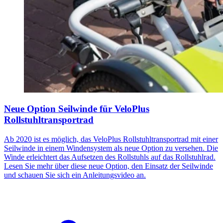
Neue Option Seilwinde für VeloPlus
Rollstuhltransportrad
Ab 2020 ist es möglich, das VeloPlus Rollstuhltransportrad mit einer
Seilwinde in einem Windensystem als neue Option zu versehen. Die
Winde erleichtert das Aufsetzen des Rollstuhls auf das Rollstuhlrad.
Lesen Sie mehr über diese neue Option, den Einsatz der Seilwinde
und schauen Sie sich ein Anleitungsvideo an.