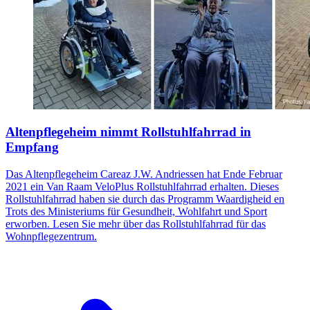
Altenpflegeheim nimmt Rollstuhlfahrrad in
Empfang
Das Altenpflegeheim Careaz J.W. Andriessen hat Ende Februar
2021 ein Van Raam VeloPlus Rollstuhlfahrrad erhalten. Dieses
Rollstuhlfahrrad haben sie durch das Programm Waardigheid en
Trots des Ministeriums für Gesundheit, Wohlfahrt und Sport
erworben. Lesen Sie mehr über das Rollstuhlfahrrad für das
Wohnpflegezentrum.