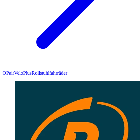
OPair
VeloPlus
Rollstuhlfahrräder