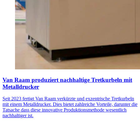
Van Raam produziert nachhaltige Tretkurbeln mit
Metalldrucker
Seit 2023 fertigt Van Raam verkürzte und exzentrische Tretkurbeln
mit einem Metalldrucker. Dies bietet zahlreiche Vorteile, darunter die
Tatsache dass diese innovative Produktionsmethode wesentlich
nachhaltiger ist.