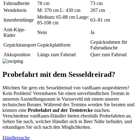
Fahrradbreite
78 cm
73 cm
Wendekreis
M: 370 cm L: 430 cm
207 cm
Medium: 65-88 cm Large:
Innenbeinlänge
63–81 cm
85-108 cm
Anti-Kipp-
Nein
Ja
Räder
Gepäckrahmen für
Gepäcktransport
Gepäckplattform
Fahrradtasche
Akkuposition
Längs zum Fahrrad
Quer zum Fahrrad
Probefahrt mit dem Sesseldreirad?
Möchten Sie gern ein Sesseldreirad von vanRaam ausprobieren?
Kein Problem! Vereinbaren Sie einen unverbindlichen Termin in
unserem Ausstellungsraum in Varsseveld mit einem unserer
technischen Berater. Während des Termins werden Sie beraten und
können eine
Probefahrt auf der Teststrecke
machen.
Verschiedene vanRaam-Händler bieten ebenfalls Probefahrten an.
Sehen Sie nach, welcher Händler sich in Ihrer Nähe befindet, und
erkundigen Sie sich nach den Möglichkeiten.
Händlersuche