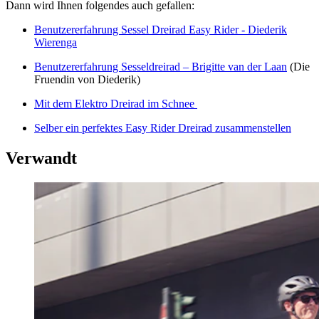
Dann wird Ihnen folgendes auch gefallen:
Benutzererfahrung Sessel Dreirad Easy Rider - Diederik
Wierenga
Benutzererfahrung Sesseldreirad – Brigitte van der Laan
(Die
Fruendin von Diederik)
Mit dem Elektro Dreirad im Schnee
Selber ein perfektes Easy Rider Dreirad zusammenstellen
Verwandt