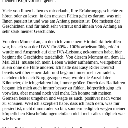
meinem Kopf vor sich gehen.
Viele von Ihnen haben es mir erlaubt, Ihre Erfahrungsgeschichte zu
hören oder zu lesen, in den meisten Fällen geht es darum, was mit
Ihnen passiert ist und was am Anfang passiert ist. Die meisten der
Geschichten sind für mich sehr vertraut und ähneln von Anfang an
sehr stark meiner Geschichte.
Von dem Moment an, an dem ich von einem Hirninfarkt betroffen
war, bis ich von der UWV für 80% - 100% arbeitsunfähig erklärt
wurde und Anspruch auf eine IVA-Leistung gekommen habe, hier
beginnt die Geschichte tatsächlich. Von diesem Moment an, dem 11.
Mai 2011, musste ich mein Leben wieder aufnehmen, weitgehend
allein ohne die Hilfe anderer. Ich hatte das Easy Rider Dreirad
bereits seit über einem Jahr und begann immer mehr zu radeln,
nachdem ich nach Norg gezogen war, wurde die Anzahl der
Kilometer, die ich gefahren bin, immer größer. Durch das Radfahren
begann ich mich auch immer besser zu fühlen, körperlich ging ich
vorwärts, aber mental noch viel mehr. Ich konnte mit meinen
Grenzen besser umgehen und wagte es auch, positiver nach vorne
zu schauen. Weil ich akzeptiert habe, dass ich nach dem, was mir
passiert ist, nicht dumm oder so bin, sondern lediglich wegen meiner
körperlichen Einschränkungen einfach nicht mehr alles möglich war
wie bevor.