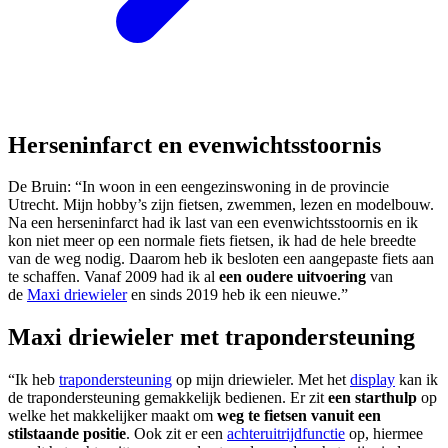
Herseninfarct en evenwichtsstoornis
De Bruin: “In woon in een eengezinswoning in de provincie
Utrecht. Mijn hobby’s zijn fietsen, zwemmen, lezen en modelbouw.
Na een herseninfarct had ik last van een evenwichtsstoornis en ik
kon niet meer op een normale fiets fietsen, ik had de hele breedte
van de weg nodig. Daarom heb ik besloten een aangepaste fiets aan
te schaffen. Vanaf 2009 had ik al
een oudere uitvoering
van
de
Maxi driewieler
en sinds 2019 heb ik een nieuwe.”
Maxi driewieler met trapondersteuning
“Ik heb
trapondersteuning
op mijn driewieler. Met het
display
kan ik
de trapondersteuning gemakkelijk bedienen. Er zit
een starthulp
op
welke het makkelijker maakt om
weg te fietsen vanuit een
stilstaande positie
. Ook zit er een
achteruitrijdfunctie
op, hiermee