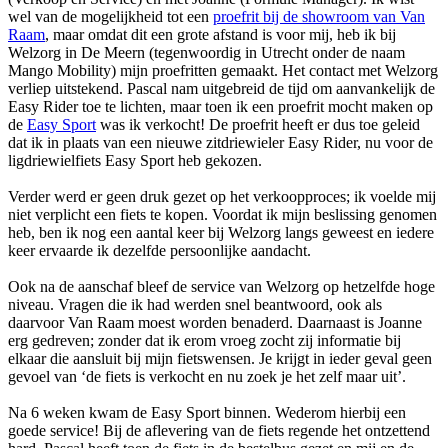
wel van de mogelijkheid tot een
proefrit bij de showroom van Van
Raam
, maar omdat dit een grote afstand is voor mij, heb ik bij
Welzorg in De Meern (tegenwoordig in Utrecht onder de naam
Mango Mobility) mijn proefritten gemaakt. Het contact met Welzorg
verliep uitstekend. Pascal nam uitgebreid de tijd om aanvankelijk de
Easy Rider toe te lichten, maar toen ik een proefrit mocht maken op
de
Easy Sport
was ik verkocht! De proefrit heeft er dus toe geleid
dat ik in plaats van een nieuwe zitdriewieler Easy Rider, nu voor de
ligdriewielfiets Easy Sport heb gekozen.
Verder werd er geen druk gezet op het verkoopproces; ik voelde mij
niet verplicht een fiets te kopen. Voordat ik mijn beslissing genomen
heb, ben ik nog een aantal keer bij Welzorg langs geweest en iedere
keer ervaarde ik dezelfde persoonlijke aandacht.
Ook na de aanschaf bleef de service van Welzorg op hetzelfde hoge
niveau. Vragen die ik had werden snel beantwoord, ook als
daarvoor Van Raam moest worden benaderd. Daarnaast is Joanne
erg gedreven; zonder dat ik erom vroeg zocht zij informatie bij
elkaar die aansluit bij mijn fietswensen. Je krijgt in ieder geval geen
gevoel van ‘de fiets is verkocht en nu zoek je het zelf maar uit’.
Na 6 weken kwam de Easy Sport binnen. Wederom hierbij een
goede service! Bij de aflevering van de fiets regende het ontzettend