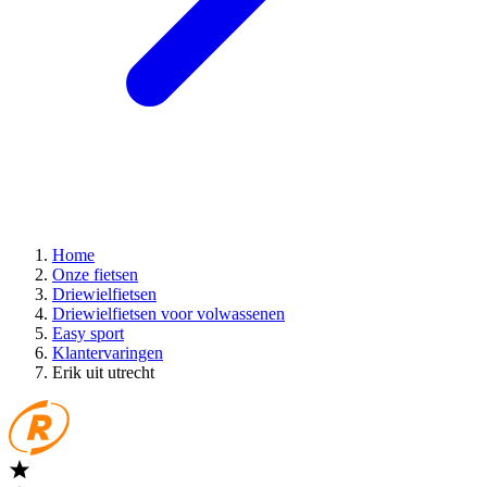
Home
Onze fietsen
Driewielfietsen
Driewielfietsen voor volwassenen
Easy sport
Klantervaringen
Erik uit utrecht