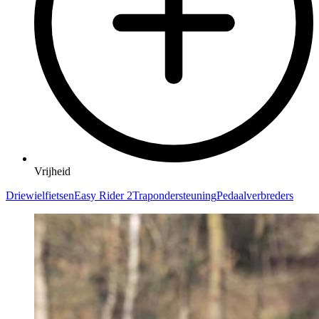
Vrijheid
Driewielfietsen
Easy Rider 2
Trapondersteuning
Pedaalverbreders