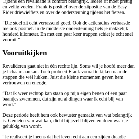
Tijdens een revalidatie is comfort belangrijk. Iedere rit moet prettig
en veilig voelen. Frank is positief over de zitpositie van de Easy
Rider driewielfiets en over de ondersteuning tijdens het fietsen.
“Die stoel zit echt verrassend goed. Ook de actieradius verbaasde
me ook positief. In de middelste ondersteuning fiets je makkelijk
honderd kilometer. En met een paar keer trappen schiet je echt snel
vooruit.”
Vooruitkijken
Revalideren gaat niet in één rechte lijn. Soms wil je hoofd meer dan
je lichaam aankan. Toch probeert Frank vooral te kijken naar de
stappen die wél lukken. Juist die kleine momenten geven hem
vertrouwen en energie.
“Dat ik weer rechtop kan staan op mijn eigen benen of een paar
baantjes zwemmen, dat zijn nu al dingen waar ik echt blij van
word.”
Deze periode heeft hem ook bewuster gemaakt van wat belangrijk
is. Genieten van wat kan, dicht bij jezelf blijven en doen waar je
gelukkig van wordt.
“Je realiseert je ineens dat het leven echt aan een zijden draadje