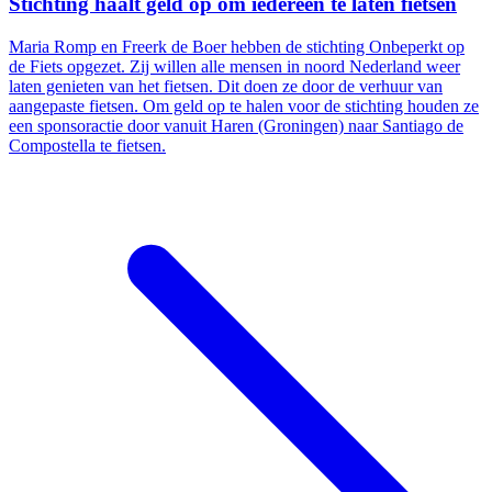
Stichting haalt geld op om iedereen te laten fietsen
Maria Romp en Freerk de Boer hebben de stichting Onbeperkt op
de Fiets opgezet. Zij willen alle mensen in noord Nederland weer
laten genieten van het fietsen. Dit doen ze door de verhuur van
aangepaste fietsen. Om geld op te halen voor de stichting houden ze
een sponsoractie door vanuit Haren (Groningen) naar Santiago de
Compostella te fietsen.