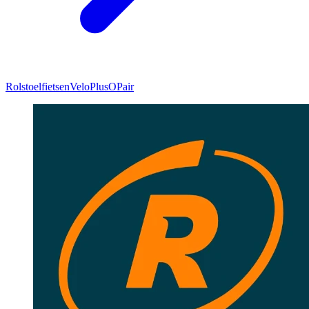
Rolstoelfietsen
VeloPlus
OPair