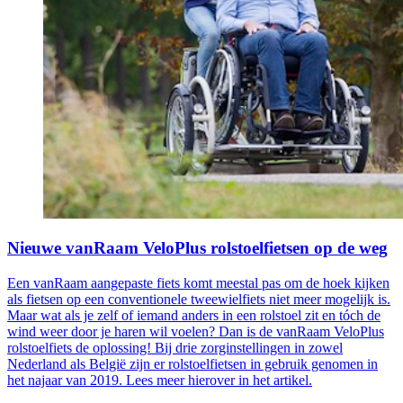
Nieuwe vanRaam VeloPlus rolstoelfietsen op de weg
Een vanRaam aangepaste fiets komt meestal pas om de hoek kijken
als fietsen op een conventionele tweewielfiets niet meer mogelijk is.
Maar wat als je zelf of iemand anders in een rolstoel zit en tóch de
wind weer door je haren wil voelen? Dan is de vanRaam VeloPlus
rolstoelfiets de oplossing! Bij drie zorginstellingen in zowel
Nederland als België zijn er rolstoelfietsen in gebruik genomen in
het najaar van 2019. Lees meer hierover in het artikel.