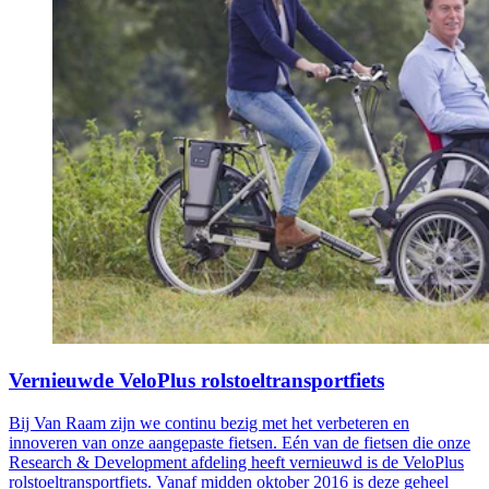
Vernieuwde VeloPlus rolstoeltransportfiets
Bij Van Raam zijn we continu bezig met het verbeteren en
innoveren van onze aangepaste fietsen. Eén van de fietsen die onze
Research & Development afdeling heeft vernieuwd is de VeloPlus
rolstoeltransportfiets. Vanaf midden oktober 2016 is deze geheel