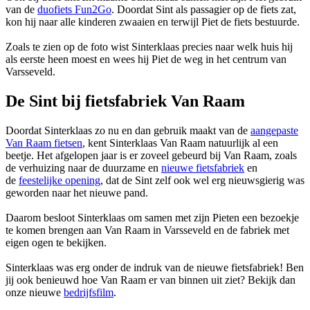
van de
duofiets Fun2Go
. Doordat Sint als passagier op de fiets zat,
kon hij naar alle kinderen zwaaien en terwijl Piet de fiets bestuurde.
Zoals te zien op de foto wist Sinterklaas precies naar welk huis hij
als eerste heen moest en wees hij Piet de weg in het centrum van
Varsseveld.
De Sint bij fietsfabriek Van Raam
Doordat Sinterklaas zo nu en dan gebruik maakt van de
aangepaste
Van Raam fietsen
, kent Sinterklaas Van Raam natuurlijk al een
beetje. Het afgelopen jaar is er zoveel gebeurd bij Van Raam, zoals
de verhuizing naar de duurzame en
nieuwe fietsfabriek
en
de
feestelijke opening
, dat de Sint zelf ook wel erg nieuwsgierig was
geworden naar het nieuwe pand.
Daarom besloot Sinterklaas om samen met zijn Pieten een bezoekje
te komen brengen aan Van Raam in Varsseveld en de fabriek met
eigen ogen te bekijken.
Sinterklaas was erg onder de indruk van de nieuwe fietsfabriek! Ben
jij ook benieuwd hoe Van Raam er van binnen uit ziet? Bekijk dan
onze nieuwe
bedrijfsfilm
.