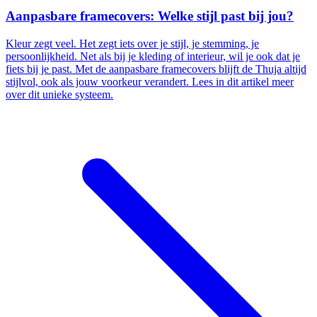
Aanpasbare framecovers: Welke stijl past bij jou?
Kleur zegt veel. Het zegt iets over je stijl, je stemming, je
persoonlijkheid. Net als bij je kleding of interieur, wil je ook dat je
fiets bij je past. Met de aanpasbare framecovers blijft de Thuja altijd
stijlvol, ook als jouw voorkeur verandert. Lees in dit artikel meer
over dit unieke systeem.