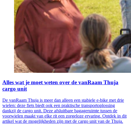
Alles wat je moet weten over de vanRaam Thuja
cargo unit
De vanRaam Thuja is meer dan alleen een stabiele e-bike met drie
wielen: deze fiets biedt ook een praktische transportoplossing
dankzij de cargo unit. Deze afsluitbare bagageruimte tussen de
voorwielen maakt van elke rit een zorgeloze ervaring. Ontdek in dit
artikel wat de mogelijkheden zijn met de cargo unit van de Thuja.