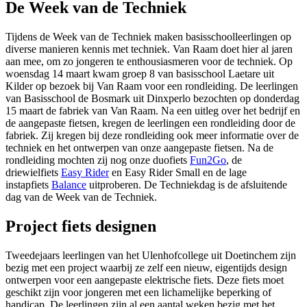
De Week van de Techniek
Tijdens de Week van de Techniek maken basisschoolleerlingen op
diverse manieren kennis met techniek. Van Raam doet hier al jaren
aan mee, om zo jongeren te enthousiasmeren voor de techniek. Op
woensdag 14 maart kwam groep 8 van basisschool Laetare uit
Kilder op bezoek bij Van Raam voor een rondleiding. De leerlingen
van Basisschool de Bosmark uit Dinxperlo bezochten op donderdag
15 maart de fabriek van Van Raam. Na een uitleg over het bedrijf en
de aangepaste fietsen, kregen de leerlingen een rondleiding door de
fabriek. Zij kregen bij deze rondleiding ook meer informatie over de
techniek en het ontwerpen van onze aangepaste fietsen. Na de
rondleiding mochten zij nog onze duofiets
Fun2Go
, de
driewielfiets
Easy Rider
en Easy Rider Small en de lage
instapfiets
Balance
uitproberen. De Techniekdag is de afsluitende
dag van de Week van de Techniek.
Project fiets designen
Tweedejaars leerlingen van het Ulenhofcollege uit Doetinchem zijn
bezig met een project waarbij ze zelf een nieuw, eigentijds design
ontwerpen voor een aangepaste elektrische fiets. Deze fiets moet
geschikt zijn voor jongeren met een lichamelijke beperking of
handicap. De leerlingen zijn al een aantal weken bezig met het