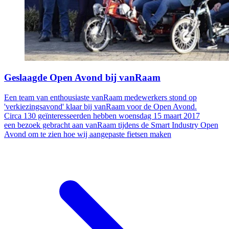
Geslaagde Open Avond bij vanRaam
Een team van enthousiaste vanRaam medewerkers stond op
'verkiezingsavond' klaar bij vanRaam voor de Open Avond.
Circa 130 geïnteresseerden hebben woensdag 15 maart 2017
een bezoek gebracht aan vanRaam tijdens de Smart Industry Open
Avond om te zien hoe wij aangepaste fietsen maken