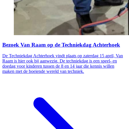
Bezoek Van Raam op de Techniekdag Achterhoek
De Techniekdag Achterhoek vindt plaats op zaterdag 15 april, Van
Raam is hier ook bij aanwezig. De techniekdag is een speel- en
doedag voor kinderen tussen de 8 en 14 jaar die kennis willen
maken met de boeiende wereld van techniek.