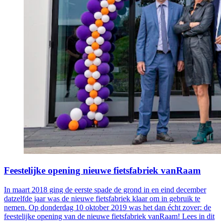
Feestelijke opening nieuwe fietsfabriek vanRaam
In maart 2018 ging de eerste spade de grond in en eind december
datzelfde jaar was de nieuwe fietsfabriek klaar om in gebruik te
nemen. Op donderdag 10 oktober 2019 was het dan écht zover: de
feestelijke opening van de nieuwe fietsfabriek vanRaam! Lees in dit