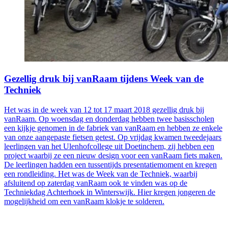
Gezellig druk bij vanRaam tijdens Week van de
Techniek
Het was in de week van 12 tot 17 maart 2018 gezellig druk bij
vanRaam. Op woensdag en donderdag hebben twee basisscholen
een kijkje genomen in de fabriek van vanRaam en hebben ze enkele
van onze aangepaste fietsen getest. Op vrijdag kwamen tweedejaars
leerlingen van het Ulenhofcollege uit Doetinchem, zij hebben een
project waarbij ze een nieuw design voor een vanRaam fiets maken.
De leerlingen hadden een tussentijds presentatiemoment en kregen
een rondleiding. Het was de Week van de Techniek, waarbij
afsluitend op zaterdag vanRaam ook te vinden was op de
Techniekdag Achterhoek in Winterswijk. Hier kregen jongeren de
mogelijkheid om een vanRaam klokje te solderen.