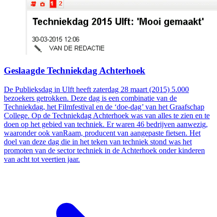
Geslaagde Techniekdag Achterhoek
De Publieksdag in Ulft heeft zaterdag 28 maart (2015) 5.000
bezoekers getrokken. Deze dag is een combinatie van de
Techniekdag, het Filmfestival en de ‘doe-dag’ van het Graafschap
College. Op de Techniekdag Achterhoek was van alles te zien en te
doen op het gebied van techniek. Er waren 46 bedrijven aanwezig,
waaronder ook vanRaam, producent van aangepaste fietsen. Het
doel van deze dag die in het teken van techniek stond was het
promoten van de sector techniek in de Achterhoek onder kinderen
van acht tot veertien jaar.