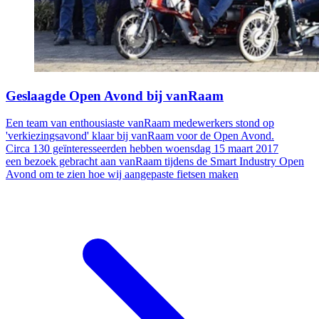
Geslaagde Open Avond bij vanRaam
Een team van enthousiaste vanRaam medewerkers stond op
'verkiezingsavond' klaar bij vanRaam voor de Open Avond.
Circa 130 geïnteresseerden hebben woensdag 15 maart 2017
een bezoek gebracht aan vanRaam tijdens de Smart Industry Open
Avond om te zien hoe wij aangepaste fietsen maken