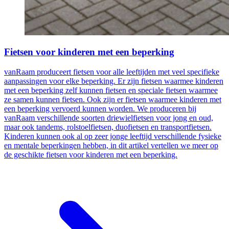
Fietsen voor kinderen met een beperking
vanRaam produceert fietsen voor alle leeftijden met veel specifieke
aanpassingen voor elke beperking. Er zijn fietsen waarmee kinderen
met een beperking zelf kunnen fietsen en speciale fietsen waarmee
ze samen kunnen fietsen. Ook zijn er fietsen waarmee kinderen met
een beperking vervoerd kunnen worden. We produceren bij
vanRaam verschillende soorten driewielfietsen voor jong en oud,
maar ook tandems, rolstoelfietsen, duofietsen en transportfietsen.
Kinderen kunnen ook al op zeer jonge leeftijd verschillende fysieke
en mentale beperkingen hebben, in dit artikel vertellen we meer op
de geschikte fietsen voor kinderen met een beperking.