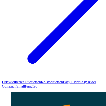
Driewielfietsen
Duofietsen
Rolstoelfietsen
Easy Rider
Easy Rider
Compact Small
Fun2Go