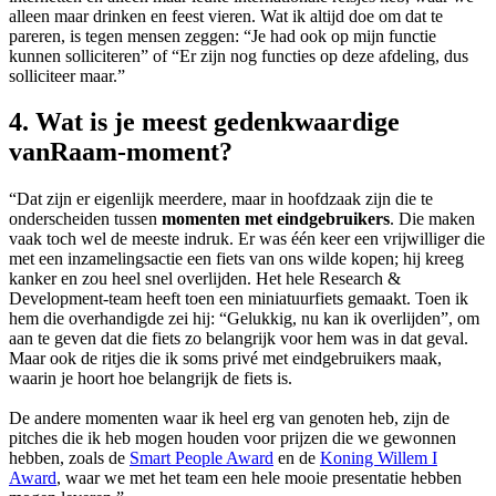
alleen maar drinken en feest vieren. Wat ik altijd doe om dat te
pareren, is tegen mensen zeggen: “Je had ook op mijn functie
kunnen solliciteren” of “Er zijn nog functies op deze afdeling, dus
solliciteer maar.”
4. Wat is je meest gedenkwaardige
vanRaam-moment?
“Dat zijn er eigenlijk meerdere, maar in hoofdzaak zijn die te
onderscheiden tussen
momenten met
eindgebruikers
. Die maken
vaak toch wel de meeste indruk. Er was één keer een vrijwilliger die
met een inzamelingsactie een fiets van ons wilde kopen; hij kreeg
kanker en zou heel snel overlijden. Het hele Research &
Development-team heeft toen een miniatuurfiets gemaakt. Toen ik
hem die overhandigde zei hij: “Gelukkig, nu kan ik overlijden”, om
aan te geven dat die fiets zo belangrijk voor hem was in dat geval.
Maar ook de ritjes die ik soms privé met eindgebruikers maak,
waarin je hoort hoe belangrijk de fiets is.
De andere momenten waar ik heel erg van genoten heb, zijn de
pitches die ik heb mogen houden voor prijzen die we gewonnen
hebben, zoals de
Smart People Award
en de
Koning Willem I
Award
, waar we met het team een hele mooie presentatie hebben