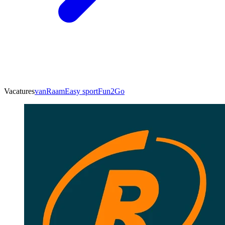
Vacatures
vanRaam
Easy sport
Fun2Go