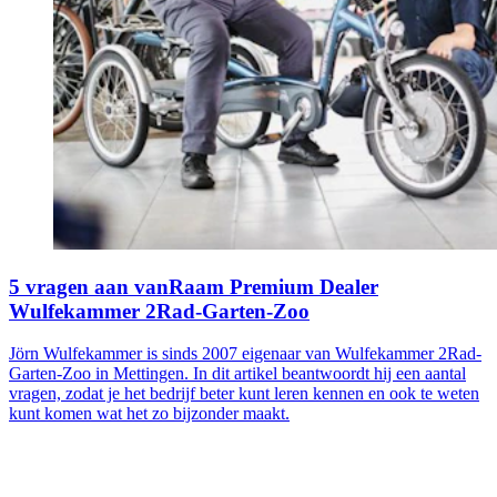
5 vragen aan vanRaam Premium Dealer
Wulfekammer 2Rad-Garten-Zoo
Jörn Wulfekammer is sinds 2007 eigenaar van Wulfekammer 2Rad-
Garten-Zoo in Mettingen​. In dit artikel beantwoordt hij een aantal
vragen, zodat je het bedrijf beter kunt leren kennen en ook te weten
kunt komen wat het zo bijzonder maakt.