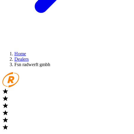
Home
Dealers
Fsn radwerft gmbh