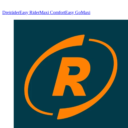
Dreiräder
Easy Rider
Maxi Comfort
Easy Go
Maxi