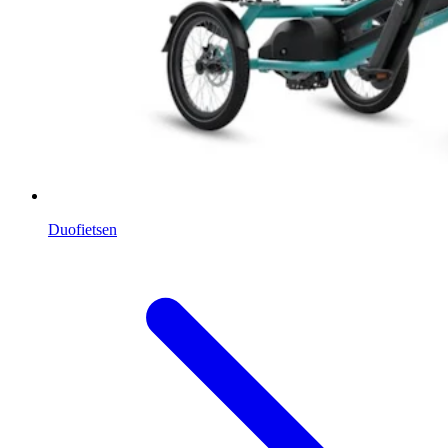
Duofietsen