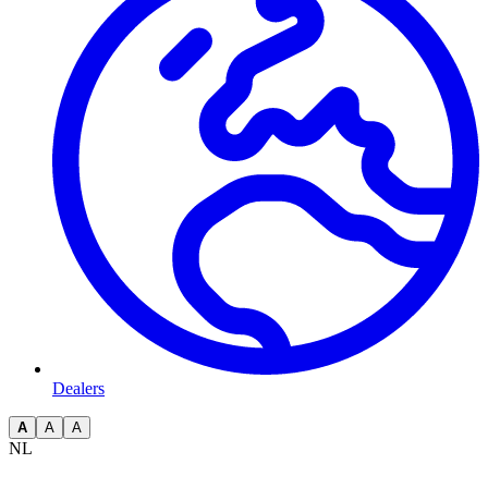
Dealers
A
A
A
NL