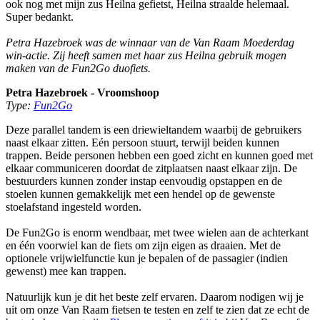
ook nog met mijn zus Heilna gefietst, Heilna straalde helemaal.
Super bedankt.
Petra Hazebroek was de winnaar van de Van Raam Moederdag
win-actie. Zij heeft samen met haar zus Heilna gebruik mogen
maken van de Fun2Go duofiets.
Petra Hazebroek - Vroomshoop
Type:
Fun2Go
Deze parallel tandem is een driewieltandem waarbij de gebruikers
naast elkaar zitten. Eén persoon stuurt, terwijl beiden kunnen
trappen. Beide personen hebben een goed zicht en kunnen goed met
elkaar communiceren doordat de zitplaatsen naast elkaar zijn. De
bestuurders kunnen zonder instap eenvoudig opstappen en de
stoelen kunnen gemakkelijk met een hendel op de gewenste
stoelafstand ingesteld worden.
De Fun2Go is enorm wendbaar, met twee wielen aan de achterkant
en één voorwiel kan de fiets om zijn eigen as draaien. Met de
optionele vrijwielfunctie kun je bepalen of de passagier (indien
gewenst) mee kan trappen.
Natuurlijk kun je dit het beste zelf ervaren. Daarom nodigen wij je
uit om onze Van Raam fietsen te testen en zelf te zien dat ze echt de