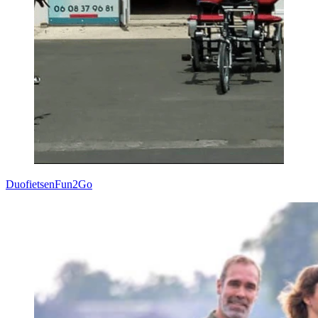
Duofietsen
Fun2Go