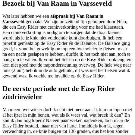
Bezoek bij Van Raam in Varsseveld
Wat later hebben we een
afspraak bij Van Raam in
Varsseveld
gemaakt. We zijn ontzettend fijn geholpen door Nico,
die een Easy Rider met crankverkorting voor me had klaarstaan.
Een crankverkorting is nodig om te zorgen dat de draai kleiner
wordt als je je knie niet voldoende kunt doorbuigen. Ik heb een
proefrit gemaakt op de Easy Rider én de Balance. De Balance ging
goed, ik vond het geweldig om op een tweewieler te fietsen, maar
na een nacht geslapen te hebben, durfde ik het toch niet aan, toch te
bang om te vallen. Ik vond het fietsen op de Easy Rider ook eng, en
kon niet goed met de trapondersteuning overweg. De hele weg naar
huis (2 uur) heb ik in de auto gehuild, dit was niet het fietsen wat ik
gewend was. Ik voelde me invalide op de Easy Rider.
De eerste periode met de Easy Rider
zitdriewieler
Maar een tweewieler durf ik echt niet meer aan. Ik kan nu lopen met
al het ijzer in mijn benen, wat als ik weer val, wat breek ik dan? En
kan ik dan nog lopen? Na een paar weken nadenken, toch maar de
Easy Rider besteld, maar niet van harte. Inmiddels kon ik, tegen
verwachting in, de knie buigen tot 130 graden, dus het kon zonder