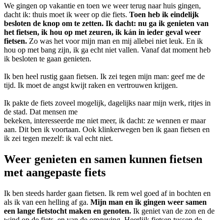
We gingen op vakantie en toen we weer terug naar huis gingen,
dacht ik: thuis moet ik weer op die fiets.
Toen heb ik eindelijk
besloten de knop om te zetten. Ik dacht: nu ga ik genieten van
het fietsen, ik hou op met zeuren, ik kán in ieder geval weer
fietsen.
Zo was het voor mijn man en mij allebei niet leuk. En ik
hou op met bang zijn, ik ga echt niet vallen. Vanaf dat moment heb
ik besloten te gaan genieten.
Ik ben heel rustig gaan fietsen. Ik zei tegen mijn man: geef me de
tijd. Ik moet de angst kwijt raken en vertrouwen krijgen.
Ik pakte de fiets zoveel mogelijk, dagelijks naar mijn werk, ritjes in
de stad. Dat mensen me
bekeken, interesseerde me niet meer, ik dacht: ze wennen er maar
aan. Dit ben ik voortaan. Ook klinkerwegen ben ik gaan fietsen en
ik zei tegen mezelf: ik val echt niet.
Weer genieten en samen kunnen fietsen
met aangepaste fiets
Ik ben steeds harder gaan fietsen. Ik rem wel goed af in bochten en
als ik van een helling af ga.
Mijn man en ik gingen weer samen
een lange fietstocht maken en genoten.
Ik geniet van de zon en de
wind op de fiets, en van de omgeving. Heerlijk fietsen tussen de