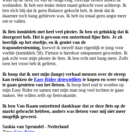
weilanden. Ik heb een leuke rieten mand gekocht voor achterop. Ik
ben tóch blij dat ik geen Balance gekocht heb, ik denk dat ik
daarmee toch bang gebleven was. Ik heb nu totaal geen angst meer
om te vallen.
Ik fiets inmiddels met heel veel plezier. Ik ben zó gelukkig dat ik
doorgezet heb. Het is gewoon een ontzettend fijne fiets
.
Je zit
heerlijk op het stoeltje, en ik geniet van de
trapondersteuning,
hoewel ik mezelf daar eigenlijk te jong voor
voelde (inmiddels 58). Fietsen is hierdoor ontspannen geworden. Ik
pak echt voor mijn plezier de fiets. Ik ben echt niet bang meer. Zelfs
toen het vroor heb ik gefietst.
Ik hoop dat ik met mijn (lange) verhaal mensen over de streep
kan trekken de
Easy Rider driewielfiets
te kopen en weer volop
te gaan genieten van het fietsen.
Ik hoop heel oud te worden op
mijn Easy Rider en samen met mijn man nog veel tochten te gaan
maken. We willen zelfs op fietsvakantie.
Ik ben Van Raam ontzettend dankbaar dat ze deze fiets op de
markt gebracht hebben, anders was fietsen voor mij niet meer
mogelijk geweest.
Saskia van Sprundel - Nederland
Type:
Easy Rider