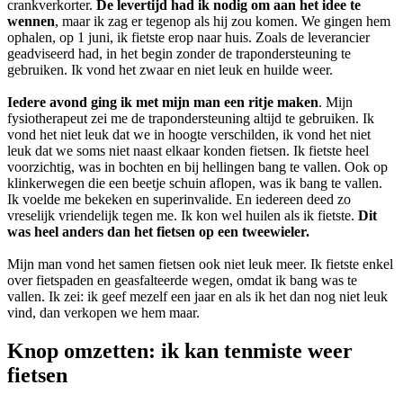
crankverkorter.
De levertijd had ik nodig om aan het idee te
wennen
, maar ik zag er tegenop als hij zou komen. We gingen hem
ophalen, op 1 juni, ik fietste erop naar huis. Zoals de leverancier
geadviseerd had, in het begin zonder de trapondersteuning te
gebruiken. Ik vond het zwaar en niet leuk en huilde weer.
Iedere avond ging ik met mijn man een ritje maken
. Mijn
fysiotherapeut zei me de trapondersteuning altijd te gebruiken. Ik
vond het niet leuk dat we in hoogte verschilden, ik vond het niet
leuk dat we soms niet naast elkaar konden fietsen. Ik fietste heel
voorzichtig, was in bochten en bij hellingen bang te vallen. Ook op
klinkerwegen die een beetje schuin aflopen, was ik bang te vallen.
Ik voelde me bekeken en superinvalide. En iedereen deed zo
vreselijk vriendelijk tegen me. Ik kon wel huilen als ik fietste.
Dit
was heel anders dan het fietsen op een tweewieler.
Mijn man vond het samen fietsen ook niet leuk meer. Ik fietste enkel
over fietspaden en geasfalteerde wegen, omdat ik bang was te
vallen. Ik zei: ik geef mezelf een jaar en als ik het dan nog niet leuk
vind, dan verkopen we hem maar.
Knop omzetten: ik kan tenmiste weer
fietsen