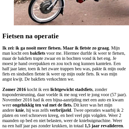
Fietsen na operatie
Ik zei: ik ga nooit meer fietsen. Maar ik fietste zo graag
. Mijn
man kocht een
bakfiets
voor me. Hiermee durfde ik weer te fietsen,
maar de bakfiets trapte zwaar en in bochten vond ik het eng. Je
moest je hand overpakken en zou toch nog kunnen kantelen. Een
half jaar later, toen ik het zware trappen beu was, pakte ik mijn oude
fiets en sindsdien fietste ik weer op mijn oude fiets. Ik was mijn
angst kwijt. De bakfiets verkochten we.
Zomer 2016
kocht ik een
lichtgewicht stadsfiets
, zonder
trapondersteuning, daar voelde ik me nog veel te jong voor (57 jaar).
November 2016 had ik een bijna-aanrijding met een auto en kwam
weer
ongelukkig ten val met de fiets.
Dit keer was het mijn
andere
knie
, hij was zelfs
verbrijzeld
. Twee operaties waarbij ik 2
platen en veel schroeven kreeg, en heel veel pijn volgden. Weer 2
maanden op bed en niet belasten, weer de kniebuigmachine. Weer
na een half jaar pas zonder krukken, in totaal
1,5 jaar revalideren
.