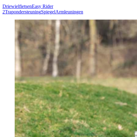
Driewielfietsen
Easy Rider
2
Trapondersteuning
Spiegel
Armleuningen