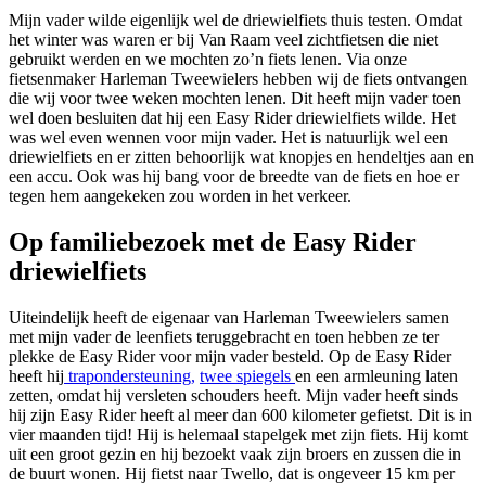
Mijn vader wilde eigenlijk wel de driewielfiets thuis testen. Omdat
het winter was waren er bij Van Raam veel zichtfietsen die niet
gebruikt werden en we mochten zo’n fiets lenen. Via onze
fietsenmaker Harleman Tweewielers hebben wij de fiets ontvangen
die wij voor twee weken mochten lenen. Dit heeft mijn vader toen
wel doen besluiten dat hij een Easy Rider driewielfiets wilde. Het
was wel even wennen voor mijn vader. Het is natuurlijk wel een
driewielfiets en er zitten behoorlijk wat knopjes en hendeltjes aan en
een accu. Ook was hij bang voor de breedte van de fiets en hoe er
tegen hem aangekeken zou worden in het verkeer.
Op familiebezoek met de Easy Rider
driewielfiets
Uiteindelijk heeft de eigenaar van Harleman Tweewielers samen
met mijn vader de leenfiets teruggebracht en toen hebben ze ter
plekke de Easy Rider voor mijn vader besteld. Op de Easy Rider
heeft hij
trapondersteuning,
twee spiegels
en een armleuning laten
zetten, omdat hij versleten schouders heeft. Mijn vader heeft sinds
hij zijn Easy Rider heeft al meer dan 600 kilometer gefietst. Dit is in
vier maanden tijd! Hij is helemaal stapelgek met zijn fiets. Hij komt
uit een groot gezin en hij bezoekt vaak zijn broers en zussen die in
de buurt wonen. Hij fietst naar Twello, dat is ongeveer 15 km per