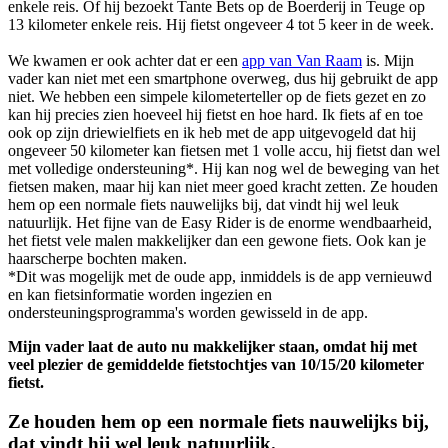
enkele reis. Of hij bezoekt Tante Bets op de Boerderij in Teuge op
13 kilometer enkele reis. Hij fietst ongeveer 4 tot 5 keer in de week.
We kwamen er ook achter dat er een
app van Van Raam
is. Mijn
vader kan niet met een smartphone overweg, dus hij gebruikt de app
niet. We hebben een simpele kilometerteller op de fiets gezet en zo
kan hij precies zien hoeveel hij fietst en hoe hard. Ik fiets af en toe
ook op zijn driewielfiets en ik heb met de app uitgevogeld dat hij
ongeveer 50 kilometer kan fietsen met 1 volle accu, hij fietst dan wel
met volledige ondersteuning*. Hij kan nog wel de beweging van het
fietsen maken, maar hij kan niet meer goed kracht zetten.
Ze houden
hem op een normale fiets nauwelijks bij, dat vindt hij wel leuk
natuurlijk. Het fijne van de Easy Rider is de enorme wendbaarheid,
het fietst vele malen makkelijker dan een gewone fiets. Ook kan je
haarscherpe bochten maken.
*Dit was mogelijk met de oude app, inmiddels is de app vernieuwd
en kan fietsinformatie worden ingezien en
ondersteuningsprogramma's worden gewisseld in de app.
Mijn vader laat de auto nu makkelijker staan, omdat hij met
veel plezier de gemiddelde fietstochtjes van 10/15/20 kilometer
fietst.
Ze houden hem op een normale fiets nauwelijks bij,
dat vindt hij wel leuk natuurlijk.