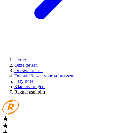
Home
Onze fietsen
Driewielfietsen
Driewielfietsen voor volwassenen
Easy rider
Klantervaringen
Ragnar aspholm