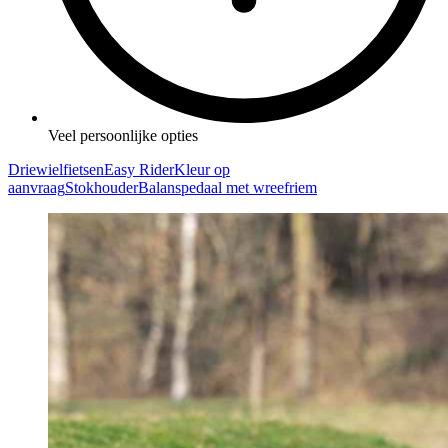
Veel persoonlijke opties
Driewielfietsen
Easy Rider
Kleur op
aanvraag
Stokhouder
Balanspedaal met wreefriem