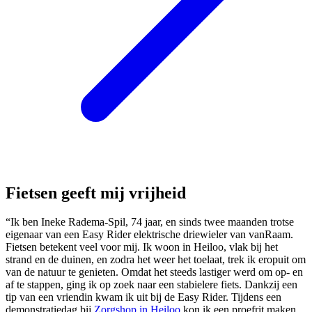
Fietsen geeft mij vrijheid
“Ik ben Ineke Radema-Spil, 74 jaar, en sinds twee maanden trotse
eigenaar van een Easy Rider elektrische driewieler van vanRaam.
Fietsen betekent veel voor mij. Ik woon in Heiloo, vlak bij het
strand en de duinen, en zodra het weer het toelaat, trek ik eropuit om
van de natuur te genieten. Omdat het steeds lastiger werd om op- en
af te stappen, ging ik op zoek naar een stabielere fiets. Dankzij een
tip van een vriendin kwam ik uit bij de Easy Rider. Tijdens een
demonstratiedag bij
Zorgshop in Heiloo
kon ik een proefrit maken