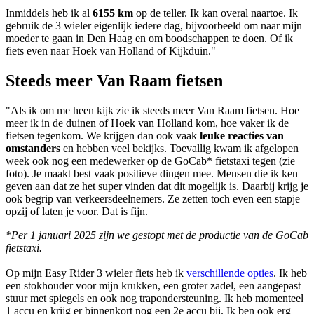
Inmiddels heb ik al
6155 km
op de teller. Ik kan overal naartoe. Ik
gebruik de 3 wieler eigenlijk iedere dag, bijvoorbeeld om naar mijn
moeder te gaan in Den Haag en om boodschappen te doen. Of ik
fiets even naar Hoek van Holland of Kijkduin."
Steeds meer Van Raam fietsen
"Als ik om me heen kijk zie ik steeds meer Van Raam fietsen. Hoe
meer ik in de duinen of Hoek van Holland kom, hoe vaker ik de
fietsen tegenkom. We krijgen dan ook vaak
leuke reacties van
omstanders
en hebben veel bekijks. Toevallig kwam ik afgelopen
week ook nog een medewerker op de GoCab* fietstaxi tegen (zie
foto). Je maakt best vaak positieve dingen mee. Mensen die ik ken
geven aan dat ze het super vinden dat dit mogelijk is. Daarbij krijg je
ook begrip van verkeersdeelnemers. Ze zetten toch even een stapje
opzij of laten je voor. Dat is fijn.
*Per 1 januari 2025 zijn we gestopt met de productie van de GoCab
fietstaxi.
Op mijn Easy Rider 3 wieler fiets heb ik
verschillende opties
. Ik heb
een stokhouder voor mijn krukken, een groter zadel, een aangepast
stuur met spiegels en ook nog trapondersteuning. Ik heb momenteel
1 accu en krijg er binnenkort nog een 2e accu bij. Ik ben ook erg