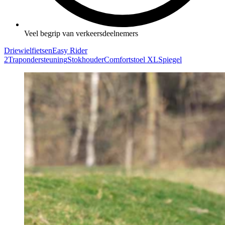
Veel begrip van verkeersdeelnemers
Driewielfietsen
Easy Rider
2
Trapondersteuning
Stokhouder
Comfortstoel XL
Spiegel