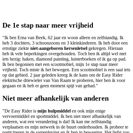
De 1e stap naar meer vrijheid
"Ik ben Erna van Beek, 62 jaar en woon alleen en zelfstandig. Ik
heb 3 dochters, 3 schoonzoons en 3 kleinkinderen. Ik heb door een
ernstige ziekte
niet-aangeboren hersenletsel
gekregen. Hieraan
heb ik vele beperkingen overgehouden. Toch ben ik altijd wel met
iets bezig: haken, diamond painting, luisterboeken of ik ga op pad.
Ik ben begonnen met een scootmobiel, mijn 1e stap naar meer
vrijheid. Toch miste ik het bewegen. Een scootmobiel is een saai iets
op dat gebied. 2 jaar geleden kreeg ik de kans om de Easy Rider
elektrische driewieler van Van Raam te proberen, hier ben ik voor
gegaan en ik heb er geen moment spijt van gehad."
Niet meer afhankelijk van anderen
"De Easy Rider is
mijn hulpmiddel
en ook mijn enige
vervoermiddel en sportmiddel. Ik ben niet meer afhankelijk van
anderen, wat een verandering is dat! Ik kan me zelfstandig
verplaatsen en mijn netwerk in de buurt onderhouden. Ik probeer te
participeren in de samenleving en ik ben in beweging. Het liefst zou