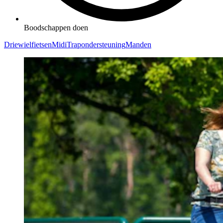
Boodschappen doen
Driewielfietsen
Midi
Trapondersteuning
Manden