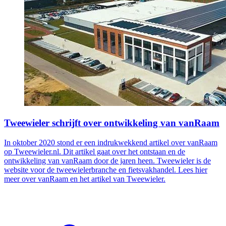
Tweewieler schrijft over ontwikkeling van vanRaam
In oktober 2020 stond er een indrukwekkend artikel over vanRaam
op Tweewieler.nl. Dit artikel gaat over het ontstaan en de
ontwikkeling van vanRaam door de jaren heen. Tweewieler is de
website voor de tweewielerbranche en fietsvakhandel. Lees hier
meer over vanRaam en het artikel van Tweewieler.