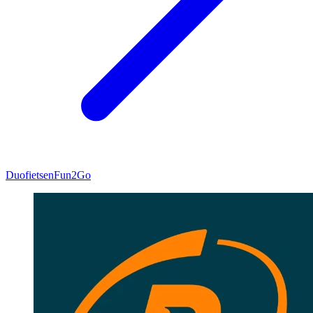
Duofietsen
Fun2Go