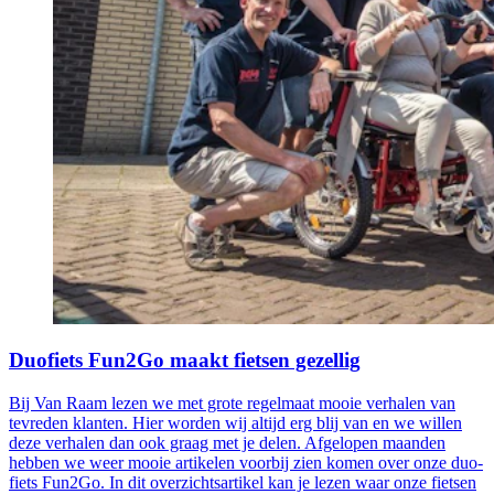
Duofiets Fun2Go maakt fietsen gezellig
Bij Van Raam lezen we met grote regelmaat mooie verhalen van
tevreden klanten. Hier worden wij altijd erg blij van en we willen
deze verhalen dan ook graag met je delen. Afgelopen maanden
hebben we weer mooie artikelen voorbij zien komen over onze duo-
fiets Fun2Go. In dit overzichtsartikel kan je lezen waar onze fietsen