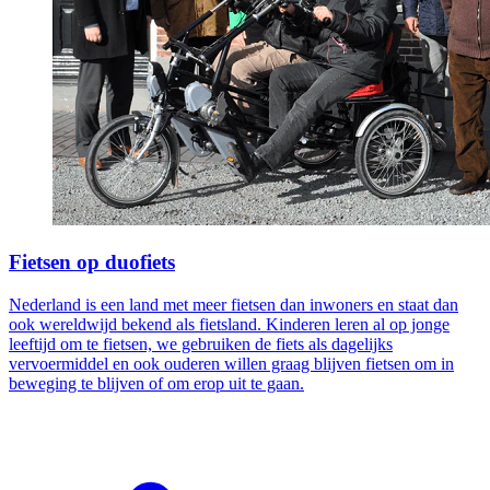
Fietsen op duofiets
Nederland is een land met meer fietsen dan inwoners en staat dan
ook wereldwijd bekend als fietsland. Kinderen leren al op jonge
leeftijd om te fietsen, we gebruiken de fiets als dagelijks
vervoermiddel en ook ouderen willen graag blijven fietsen om in
beweging te blijven of om erop uit te gaan.