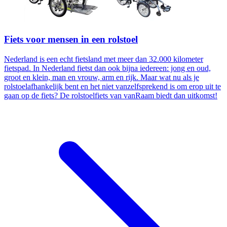
Fiets voor mensen in een rolstoel
Nederland is een echt fietsland met meer dan 32.000 kilometer
fietspad. In Nederland fietst dan ook bijna iedereen: jong en oud,
groot en klein, man en vrouw, arm en rijk. Maar wat nu als je
rolstoelafhankelijk bent en het niet vanzelfsprekend is om erop uit te
gaan op de fiets? De rolstoelfiets van vanRaam biedt dan uitkomst!