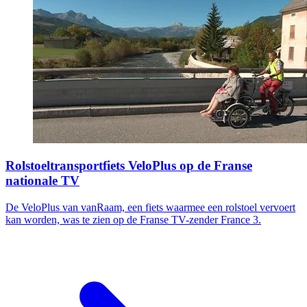
Rolstoeltransportfiets VeloPlus op de Franse
nationale TV
De VeloPlus van vanRaam, een fiets waarmee een rolstoel vervoert
kan worden, was te zien op de Franse TV-zender France 3.