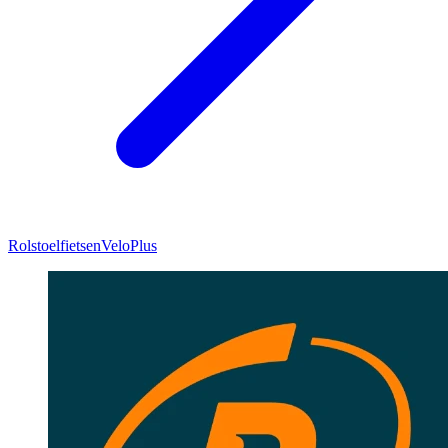
Rolstoelfietsen
VeloPlus