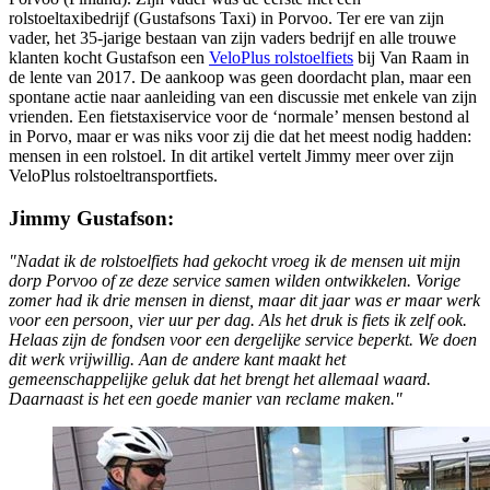
rolstoeltaxibedrijf (Gustafsons Taxi) in Porvoo. Ter ere van zijn
vader, het 35-jarige bestaan van zijn vaders bedrijf en alle trouwe
klanten kocht Gustafson een
VeloPlus rolstoelfiets
bij Van Raam in
de lente van 2017. De aankoop was geen doordacht plan, maar een
spontane actie naar aanleiding van een discussie met enkele van zijn
vrienden. Een fietstaxiservice voor de ‘normale’ mensen bestond al
in Porvo, maar er was niks voor zij die dat het meest nodig hadden:
mensen in een rolstoel. In dit artikel vertelt Jimmy meer over zijn
VeloPlus rolstoeltransportfiets.
Jimmy Gustafson:
"Nadat ik de rolstoelfiets had gekocht vroeg ik de mensen uit mijn
dorp Porvoo of ze deze service samen wilden ontwikkelen. Vorige
zomer had ik drie mensen in dienst, maar dit jaar was er maar werk
voor een persoon, vier uur per dag. Als het druk is fiets ik zelf ook.
Helaas zijn de fondsen voor een dergelijke service beperkt. We doen
dit werk vrijwillig. Aan de andere kant maakt het
gemeenschappelijke geluk dat het brengt het allemaal waard.
Daarnaast is het een goede manier van reclame maken."