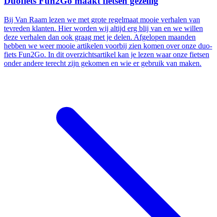
Duofiets Fun2Go maakt fietsen gezellig
Bij Van Raam lezen we met grote regelmaat mooie verhalen van
tevreden klanten. Hier worden wij altijd erg blij van en we willen
deze verhalen dan ook graag met je delen. Afgelopen maanden
hebben we weer mooie artikelen voorbij zien komen over onze duo-
fiets Fun2Go. In dit overzichtsartikel kan je lezen waar onze fietsen
onder andere terecht zijn gekomen en wie er gebruik van maken.