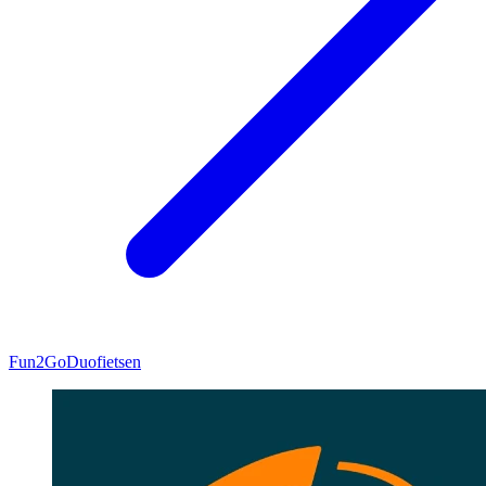
Fun2Go
Duofietsen