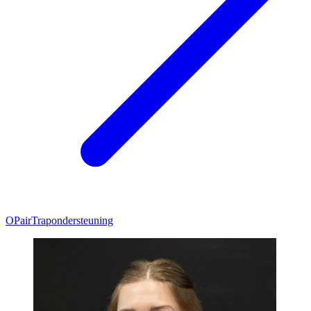
OPair
Trapondersteuning