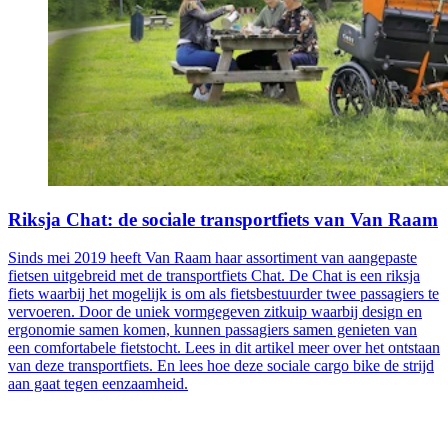
Riksja Chat: de sociale transportfiets van Van Raam
Sinds mei 2019 heeft Van Raam haar assortiment van aangepaste
fietsen uitgebreid met de transportfiets Chat. De Chat is een riksja
fiets waarbij het mogelijk is om als fietsbestuurder twee passagiers te
vervoeren. Door de uniek vormgegeven zitkuip waarbij design en
ergonomie samen komen, kunnen passagiers samen genieten van
een comfortabele fietstocht. Lees in dit artikel meer over het ontstaan
van deze transportfiets. En lees hoe deze sociale cargo bike de strijd
aan gaat tegen eenzaamheid.