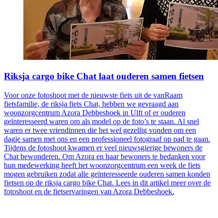
Riksja cargo bike Chat laat ouderen samen fietsen
Voor onze fotoshoot met de nieuwste fiets uit de vanRaam
fietsfamilie, de riksja fiets Chat, hebben we gevraagd aan
woonzorgcentrum Azora Debbeshoek in Ulft of er ouderen
geïnteresseerd waren om als model op de foto’s te staan. Al snel
waren er twee vriendinnen die het wel gezellig vonden om een
dagje samen met ons en een professioneel fotograaf op pad te gaan.
Tijdens de fotoshoot kwamen er veel nieuwsgierige bewoners de
Chat bewonderen. Om Azora en haar bewoners te bedanken voor
hun medewerking heeft het woonzorgcentrum een week de fiets
mogen gebruiken zodat alle geïnteresseerde ouderen samen konden
fietsen op de riksja cargo bike Chat. Lees in dit artikel meer over de
fotoshoot en de fietservaringen van Azora Debbeshoek.