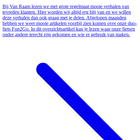
Bij Van Raam lezen we met grote regelmaat mooie verhalen van
tevreden klanten. Hier worden wij altijd erg blij van en we willen
deze verhalen dan ook graag met je delen. Afgelopen maanden
hebben we weer mooie artikelen voorbij zien komen over onze duo-
fiets Fun2Go. In dit overzichtsartikel kan je lezen waar onze fietsen
onder andere terecht zijn gekomen en wie er gebruik van maken.