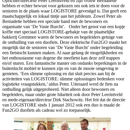
Oprichter/directeur Peter Leerintveld en zijn vrouw Bernadette
hebben er echter bewust voor gekozen om ook iets te doen voor de
senioren in de plaats waar LOGISTORE gevestigd is. Dat geeft een
maatschappelijk en lokaal tintje aan het jubileum. Zowel Peter als
Bernadette hebben een speciale band met de bewoners en
organisatie van ‘De Vaste Burcht’. Onder het genot van een kopje
koffie met speciaal LOGISTORE-gebakje van de plaatselijke
bakkerij Gremmee waren de bewoners en begeleiders getuige van
de onthulling van een duofiets. Deze elektrische Fun2GO maakt het
mogelijk dat de senioren van ‘De Vaste Burcht’ onder begeleiding
een fietstocht kunnen maken. Al naar gelang de mogelijkheden en
het enthousiasme van degene die meefietst kan deze zelf trappen
en/of sturen. Een fantastische manier om ondanks beperkingen in de
buitenlucht mobiel te kunnen zijn en van de mooie omgeving te
genieten. ‘Een slimme oplossing en dat sluit precies aan bij de
activiteiten van LOGISTORE: slimme oplossingen bedenken voor
logistieke vraagstukken,’ aldus Peter. Uiteraard werd de fiets na
onthulling gelijk uitgeprobeerd. Niet alleen door bewoners en
begeleiders, maar onder grote hilariteit ook door Peter Leerintveld
en mede-eigenaar/directeur Dirk Stachowitz. Het feit dat de directie
van LOGISTORE sinds 1 januari 2012 ook een duo is maakt de
Fun2GO duofiets als cadeau wel zo toepasselijk.