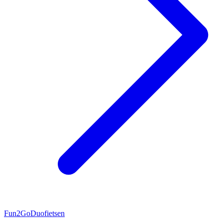
Fun2Go
Duofietsen