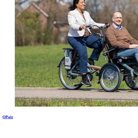
OPair