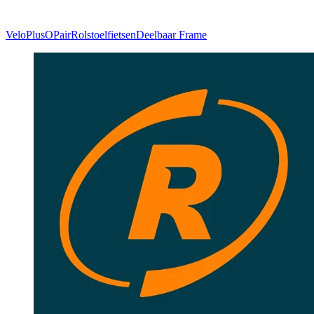
VeloPlus
OPair
Rolstoelfietsen
Deelbaar Frame